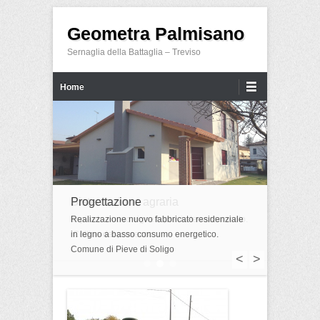
Geometra Palmisano
Sernaglia della Battaglia – Treviso
Menu principale
Salta al contenuto
Home
Progettazione
Sistemazione agraria
Realizzazione nuovo fabbricato residenziale
Impianto nuovo vigneto previo terrazzamento.
in legno a basso consumo energetico.
Colline del prosecco.
Comune di Pieve di Soligo
<
>
1
2
3