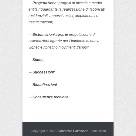
–
Progettazione:
progetti
di piccola e media
entità riguardante la realizzazione di fabbricati
residenziali, annessi rustici, ampliamenti e
ristrutturazioni;
–
Sistemazioni agrarie
progettazione di
sistemazioni agrarie per l’impianto di nuovi
vigneti e ripristino movimenti franosi;
–
Stim
e;
–
Successioni
;
–
Riconfinazioni
;
–
Consulenze
tecniche
.
Copyright © 2026
Geometra Palmisano
. Tutti i diritti