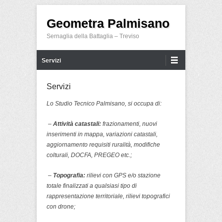
Geometra Palmisano
Sernaglia della Battaglia – Treviso
Menu principale
Salta al contenuto
Servizi
Servizi
Lo Studio Tecnico Palmisano, si occupa di:
–
Attività catastali:
frazionamenti, nuovi
inserimenti in mappa, variazioni catastali,
aggiornamento requisiti ruralità, modifiche
colturali, DOCFA, PREGEO etc.;
–
Topografia:
rilievi con GPS e/o stazione
totale finalizzati a qualsiasi tipo di
rappresentazione territoriale, rilievi topografici
con drone;