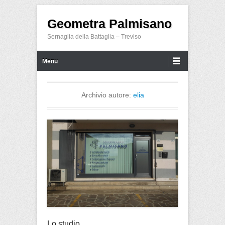
Geometra Palmisano
Sernaglia della Battaglia – Treviso
Menu principale
Salta al contenuto
Menu
Archivio autore:
elia
Lo studio